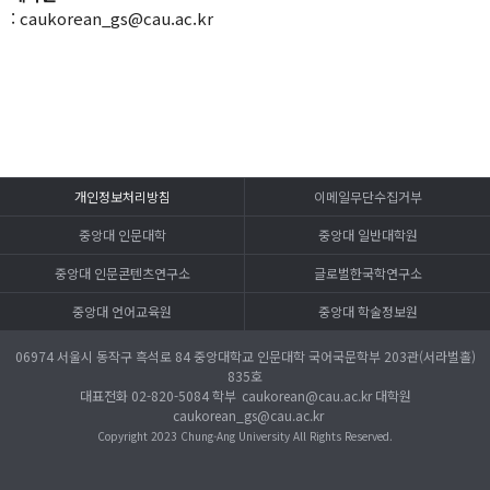
:
caukorean_gs@cau.ac.kr
개인정보처리방침
이메일무단수집거부
중앙대 인문대학
중앙대 일반대학원
중앙대 인문콘텐츠연구소
글로벌한국학연구소
중앙대 언어교육원
중앙대 학술정보원
06974 서울시 동작구 흑석로 84 중앙대학교 인문대학 국어국문학부 203관(서라벌홀)
835호
대표전화
02-820-5084
학부
caukorean@cau.ac.kr
대학원
caukorean_gs@cau.ac.kr
Copyright 2023 Chung-Ang University
All Rights Reserved.