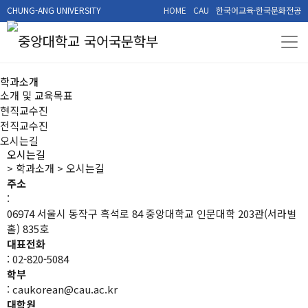
민족과 세계를 이끌어 갈 수 있는 인재 양성
중앙대학교 국어국문학과
CHUNG-ANG UNIVERSITY
HOME
CAU
한국어교육·한국문화전공
학과소개
소개 및 교육목표
현직교수진
전직교수진
오시는길
오시는길
>
학과소개
>
오시는길
주소
:
06974 서울시 동작구 흑석로 84 중앙대학교 인문대학 203관(서라벌
홀) 835호
대표전화
:
02-820-5084
학부
:
caukorean@cau.ac.kr
대학원