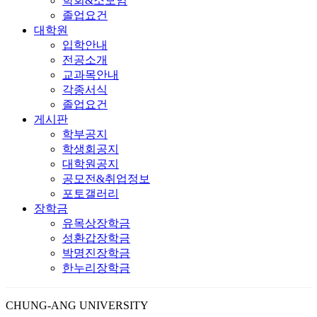
학회&소모임
졸업요건
대학원
입학안내
전공소개
교과목안내
각종서식
졸업요건
게시판
학부공지
학생회공지
대학원공지
공모전&취업정보
포토갤러리
장학금
유목상장학금
성환갑장학금
박명진장학금
한누리장학금
CHUNG-ANG UNIVERSITY