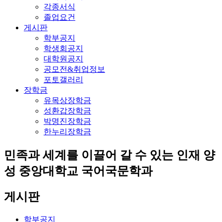
각종서식
졸업요건
게시판
학부공지
학생회공지
대학원공지
공모전&취업정보
포토갤러리
장학금
유목상장학금
성환갑장학금
박명진장학금
한누리장학금
민족과 세계를 이끌어 갈 수 있는 인재 양
성
중앙대학교 국어국문학과
게시판
학부공지