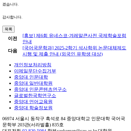
겠습니다.
감사합니다.
목록
[홍보] 제6회 유네스코·겨레말큰사전 국제학술포럼
이전
안내
[국어국문학과] 2025-2학기 석사학위 논문대체제도
다음
시행 및 제출 안내 (외국인 유학생 대상)
개인정보처리방침
이메일무단수집거부
중앙대 인문대학
중앙대 일반대학원
중앙대 인문콘텐츠연구소
글로벌한국학연구소
중앙대 언어교육원
중앙대 학술정보원
06974 서울시 동작구 흑석로 84 중앙대학교 인문대학 국어국
문학부 203관(서라벌홀) 835호
대표전화
02-820-5084
학부
caukorean@cau.ac.kr
대학원